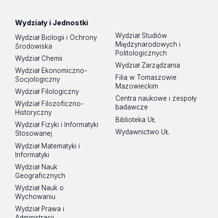
Wydziały i Jednostki
Wydział Studiów
Wydział Biologii i Ochrony
Międzynarodowych i
Środowiska
Politologicznych
Wydział Chemii
Wydział Zarządzania
Wydział Ekonomiczno-
Filia w Tomaszowie
Socjologiczny
Mazowieckim
Wydział Filologiczny
Centra naukowe i zespoły
Wydział Filozoficzno-
badawcze
Historyczny
Biblioteka UŁ
Wydział Fizyki i Informatyki
Wydawnictwo UŁ
Stosowanej
Wydział Matematyki i
Informatyki
Wydział Nauk
Geograficznych
Wydział Nauk o
Wychowaniu
Wydział Prawa i
Administracji