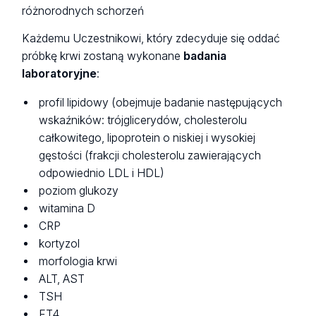
różnorodnych schorzeń
Każdemu Uczestnikowi, który zdecyduje się oddać
próbkę krwi zostaną wykonane
badania
laboratoryjne
:
profil lipidowy (obejmuje badanie następujących
wskaźników: trójglicerydów, cholesterolu
całkowitego, lipoprotein o niskiej i wysokiej
gęstości (frakcji cholesterolu zawierających
odpowiednio LDL i HDL)
poziom glukozy
witamina D
CRP
kortyzol
morfologia krwi
ALT, AST
TSH
FT4