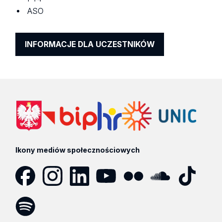
ASO
INFORMACJE DLA UCZESTNIKÓW
Ikony mediów społecznościowych
Facebook
Instagram
LinkedIn
YouTube
Flickr
SoundCloud
Tik
Tok
Spotify
Podcast